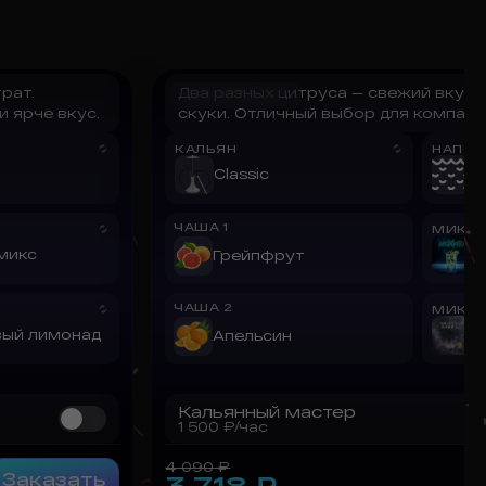
рат.
Два разных цитруса — свежий вкус 
Цитрусовый
 ярче вкус.
скуки. Отличный выбор для компании
КАЛЬЯН
НАПОЛ
Classic
В
ЧАША
1
МИКС
микс
М
Грейпфрут
ЧАША
2
МИКС
вый лимонад
Л
Апельсин
Кальянный мастер
1 500
₽/час
4 090
₽
Заказать
3 718
₽