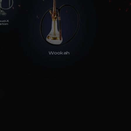
aud-X
eton
Wookah