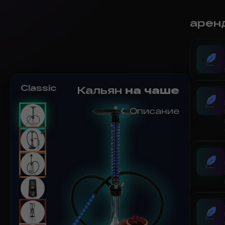
арен
Premium
Кальян
на чаше
Описание