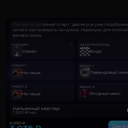
Самый популярный старт: два вкуса уже подобраны
Всё просто!
ничего настраивать не нужно. Идеально для споко
вечера дома.
КАЛЬЯН
НАПОЛНИТЕЛЬ
Classic
Вода
ЧАША
1
МИКС
1
Лавандовый лим
На чаше
ЧАША
2
МИКС
2
Ягодный микс
На чаше
Кальянный мастер
1 500
₽/час
3 339
₽
Зака
3 035
₽