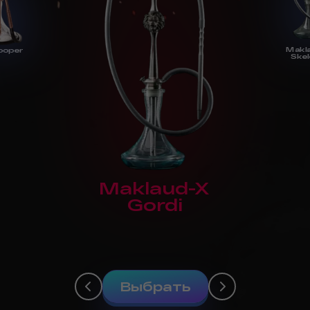
Makl
ooper
Skel
Maklaud-X
Gordi
Выбрать