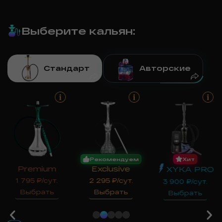
Выберите кальян
:
Стандарт
Авторские
Рекомендуем
Хит
Premium
Exclusive
XYKA PRO
1 795
₽/сут.
2 295
₽/сут.
3 900
₽/сут.
Выбрать
Выбрать
Выбрать