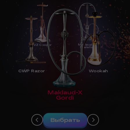
Maklaud-X
VZ Cooper
Skeleton
CWP Razor
Wookah
Maklaud-X
Gordi
Выбрать