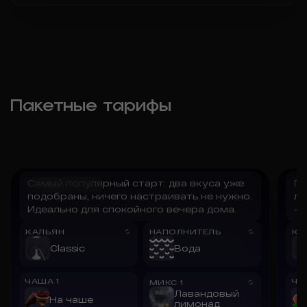
Пакетные тарифы
Самый популярный старт: два вкуса уже
Пе
Всё просто!
Н
подобраны, ничего настраивать не нужно.
ли
Идеально для спокойного вечера дома.
— 
КАЛЬЯН
НАПОЛНИТЕЛЬ
КА
Classic
Вода
ЧАША
1
ЧА
МИКС
1
Лавандовый
На чаше
лимонад