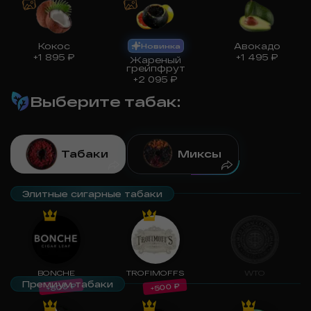
Кокос
Авокадо
Новинка
+
1 895
₽
+
1 495
₽
Жареный
грейпфрут
+
2 095
₽
Выберите табак
:
Табаки
Миксы
Элитные сигарные табаки
BONCHE
TROFIMOFFS
WTO
Премиум табаки
₽
₽
800
500
+
+