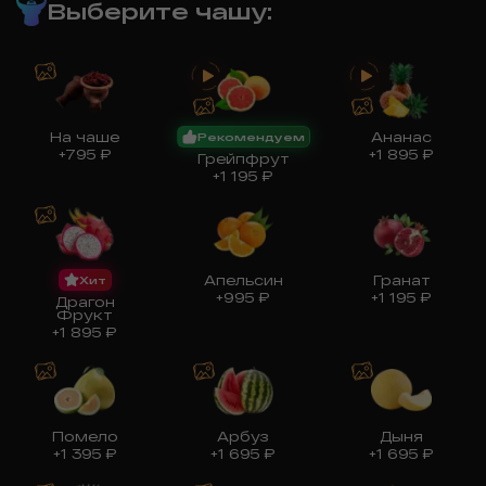
Выберите чашу
:
На чаше
Ананас
Рекомендуем
+
795
₽
+
1 895
₽
Грейпфрут
+
1 195
₽
Апельсин
Гранат
Хит
+
995
₽
+
1 195
₽
Драгон
Фрукт
+
1 895
₽
Помело
Арбуз
Дыня
+
1 395
₽
+
1 695
₽
+
1 695
₽