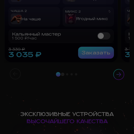
ЧАША
2
ЧА
МИКС
2
Ягодный микс
На чаше
Кальянный мастер
К
1 500
₽/час
1 
3 339
₽
3 7
Заказать
3 035
₽
3
ЭКСКЛЮЗИВНЫЕ УСТРОЙСТВА
ВЫСОЧАЙШЕГО КАЧЕСТВА