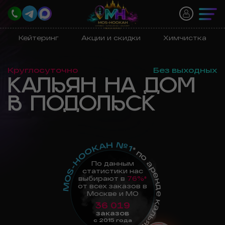
Кейтеринг
Акции и скидки
Химчистка
Круглосуточно
Без выходных
КАЛЬЯН НА ДОМ
В ПОДОЛЬСК
MOS-HOOKAH №1
* по аренде кальянов в Москве
По данным
статистики нас
выбирают в
76%*
от всех заказов в
Москве и МО
36 019
заказов
с 2015 года