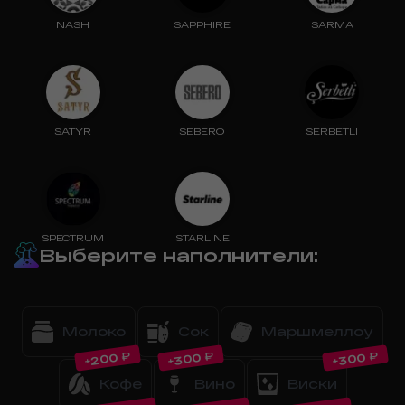
NASH
SAPPHIRE
SARMA
SATYR
SEBERO
SERBETLI
SPECTRUM
STARLINE
Выберите наполнители
:
Молоко
Сок
Маршмеллоу
₽
₽
₽
200
300
300
+
+
+
Кофе
Вино
Виски