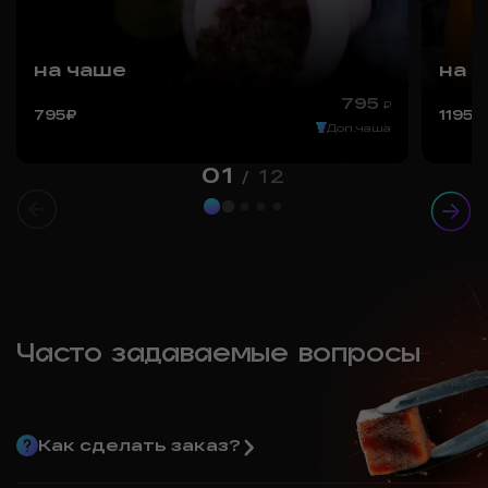
на чаше
на 
795
₽
795
₽
1195
₽
Доп.чаша
01
12
/
Все цены
Часто задаваемые вопросы
Как сделать заказ?