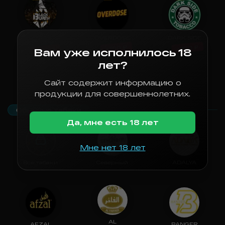
BLACK
OVERDOSE
DARK SIDE
BURN
₽
₽
300
300
+
+
₽
Вам уже исполнилось 18
100
+
лет?
Сайт содержит информацию о
продукции для совершеннолетних.
TANGIERS
Обычные табаки
Да, мне есть 18 лет
Мне нет 18 лет
Все табаки
Северный
ADALYA
AL
AFZAL
BANGER