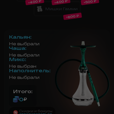
₽
₽
₽
400
400
500
+
+
+
Мишки Гамми
₽
600
+
Кальян
:
Не выбрали
Чаша
:
Не выбрали
Микс
:
Не выбран
Наполнитель
:
Не выбрали
Итого:
0
₽
Скидки и бонусы
авторизоваться