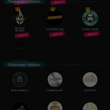
Премиум табаки
₽
₽
800
500
+
+
BLACK
OVERDOSE
DARK SIDE
BURN
₽
₽
300
300
+
+
₽
100
+
TANGIERS
Обычные табаки
Все табаки
Северный
ADALYA