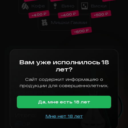
Кофе
Вино
Виски
₽
₽
₽
400
400
500
+
+
+
Мишки Гамми
₽
600
+
Кальян
:
Вам уже исполнилось 18
Не выбрали
Чаша
:
лет?
Не выбрали
Микс
:
Сайт содержит информацию о
продукции для совершеннолетних.
Не выбран
Наполнитель
:
Не выбрали
Да, мне есть 18 лет
Итого:
Мне нет 18 лет
0
₽