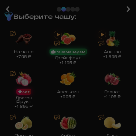
Выберите чашу
:
На чаше
Ананас
Рекомендуем
+
795
₽
+
1 895
₽
Грейпфрут
+
1 195
₽
Апельсин
Гранат
Хит
+
995
₽
+
1 195
₽
Драгон
Фрукт
+
1 895
₽
Помело
Арбуз
Дыня