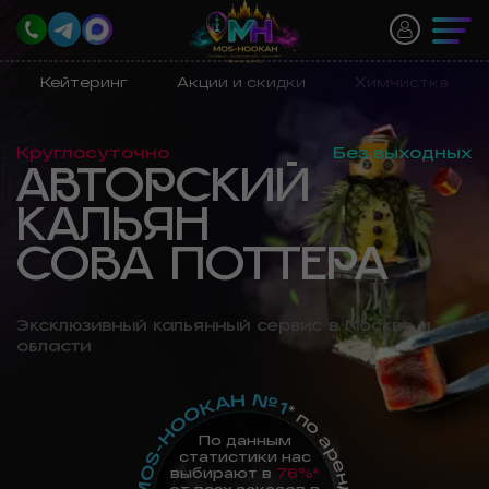
Кейтеринг
Акции и скидки
Химчистка
Круглосуточно
Без выходных
АВТОРСКИЙ
КАЛЬЯН
СОВА ПОТТЕРА
Эксклюзивный кальянный сервис в Москве и
области
MOS-HOOKAH №1
По данным
статистики нас
выбирают в
76%*