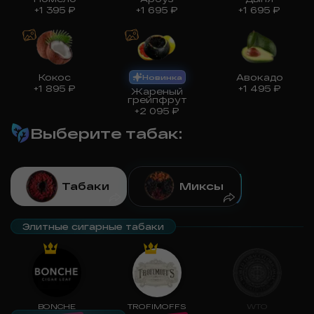
+
1 395
₽
+
1 695
₽
+
1 695
₽
Кокос
Авокадо
Новинка
+
1 895
₽
+
1 495
₽
Жареный
грейпфрут
+
2 095
₽
Выберите табак
:
Табаки
Миксы
Элитные сигарные табаки
BONCHE
TROFIMOFFS
WTO