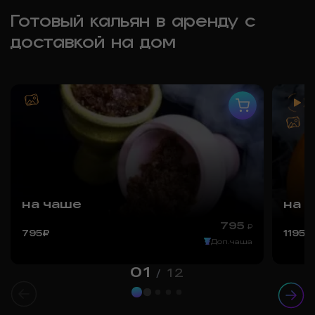
Готовый кальян в аренду с
доставкой на дом
на чаше
на 
795
₽
795
₽
1195
₽
Доп.чаша
01
12
/
Все цены