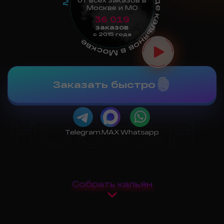
* по аренде кальянов в Москве
от всех заказов в
Москве и МО
36 019
заказов
с 2015 года
Заказать быстро
MOS-
Telegram
MAX
Whatsapp
HOOKAH
Собрать кальян