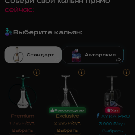
Собери свой кальян прямо
сейчас:
Выберите кальян
:
Стандарт
Авторские
Рекомендуем
Хит
Premium
Exclusive
XYKA PRO
1 795
₽/сут.
2 295
₽/сут.
3 900
₽/сут.
Выбрать
Выбрать
Выбрать