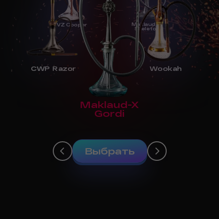
Maklaud-X
VZ Cooper
Skeleton
CWP Razor
Wookah
Maklaud-X
Gordi
Выбрать