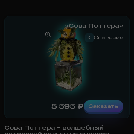
«Сова Поттера»
Описание
5 595
₽
Заказать
Сова Поттера – волшебный
авторский кальян на ананасе