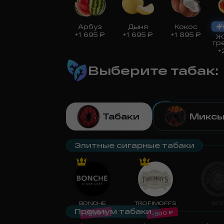
Арбуз
Дыня
Кокос
+
1 695
₽
+
1 695
₽
+
1 895
₽
Ж
гр
+
Выберите табак
:
Табаки
Микс
Элитные сигарные табаки
BONCHE
TROFIMOFFS
WT
Премиум табаки
₽
₽
800
500
+
+