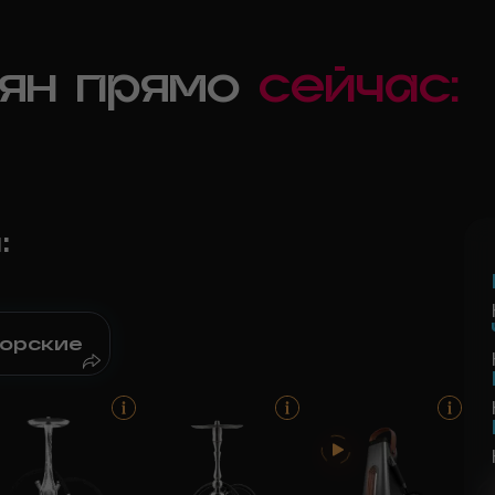
ьян прямо
сейчас:
н
:
орские