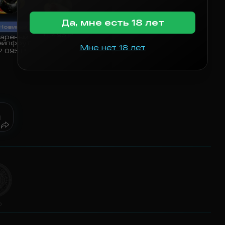
Да, мне есть 18 лет
Авокадо
Новинка
+
1 495
₽
ареный
ейпфрут
Мне нет 18 лет
2 095
₽
ы
O