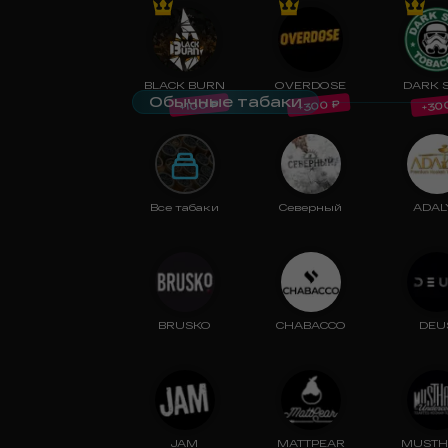
BLACK BURN
OVERDOSE
DARK 
Обычные табаки
₽
₽
300
30
100
+
+
+
Все табаки
Северный
ADAL
BRUSKO
CHABACCO
DEU
JAM
MATTPEAR
MUSTH