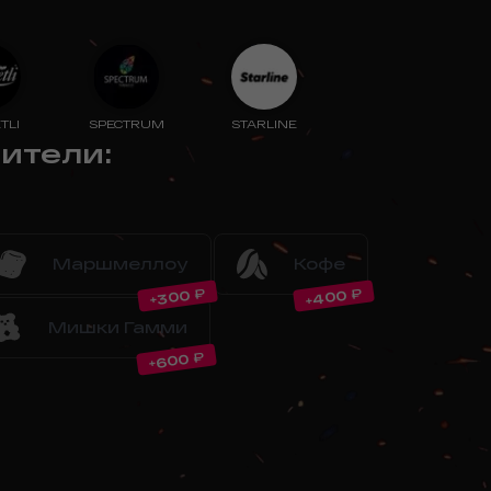
TLI
SPECTRUM
STARLINE
нители
:
Маршмеллоу
Кофе
₽
₽
400
300
+
+
Мишки Гамми
₽
600
+