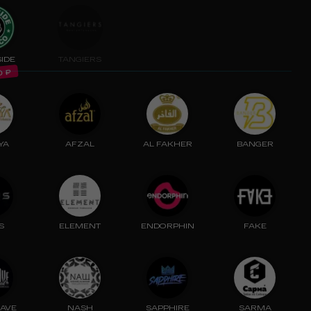
SIDE
TANGIERS
₽
0
YA
AFZAL
AL FAKHER
BANGER
S
ELEMENT
ENDORPHIN
FAKE
AVE
NASH
SAPPHIRE
SARMA