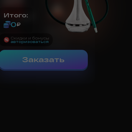
Итого:
0
₽
Cube
OpenAir
1 995
₽/сут.
1 495
₽/сут.
Скидки и бонусы
авторизоваться
Выбрать
Выбрать
Заказать