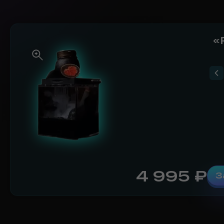
«
4 995
₽
З