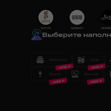
SATYR
SEBERO
SERBE
Выберите напол
Молоко
Сок
₽
₽
200
300
+
+
Вино
Виски
₽
₽
400
500
+
+