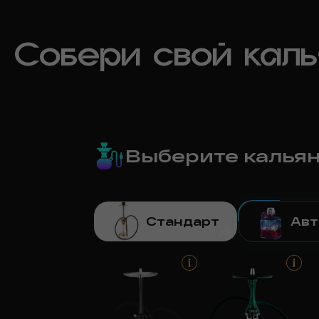
Собери свой кал
Выберите калья
Стандарт
Авт