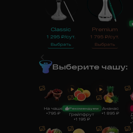
Classic
Premium
1 295
₽/сут.
1 795
₽/сут.
Выбрать
Выбрать
Выберите чашу
:
На чаше
Ананас
Рекомендуем
+
795
₽
+
1 895
₽
Грейпфрут
+
1 195
₽
+