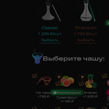
Classic
Premium
1 295
₽/сут.
1 795
₽/сут.
Выбрать
Выбрать
Выберите чашу
:
На чаше
Ананас
Рекомендуем
+
795
₽
+
1 895
₽
Грейпфрут
+
1 195
₽
+