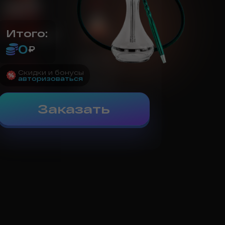
Итого:
0
₽
Cube
OpenAir
1 995
₽/сут.
1 495
₽/сут.
Скидки и бонусы
авторизоваться
Выбрать
Выбрать
Заказать