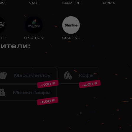
AVE
NASH
SAPPHIRE
SARMA
TLI
SPECTRUM
STARLINE
нители
:
Маршмеллоу
Кофе
₽
₽
400
300
+
+
Мишки Гамми
₽
600
+