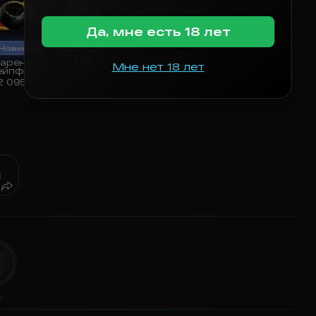
Да, мне есть 18 лет
Авокадо
Новинка
+
1 495
₽
ареный
Мне нет 18 лет
ейпфрут
2 095
₽
ы
O