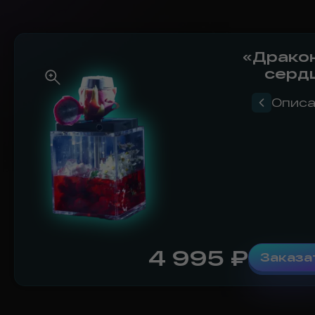
«Драко
серд
Описа
4 995
₽
Заказа