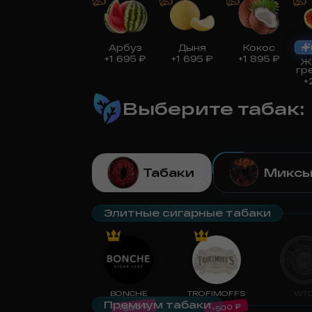
Арбуз
Дыня
Кокос
+
1 695
₽
+
1 695
₽
+
1 895
₽
Ж
гр
+
Выберите табак
:
Табаки
Микс
Элитные сигарные табаки
BONCHE
TROFIMOFFS
WT
Премиум табаки
₽
₽
800
500
+
+