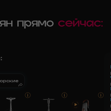
ьян прямо
сейчас:
н
:
орские