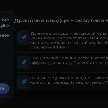
нье
Драконье сердце – экзотика 
це»
Драконье сердце – авторский калья
ние
камушками и красителем. В миксе: D
манго крамбола и ягодный сорбет (St
стабильная тяга.
Внешний вид кальяна запоминается
эффектную подачу. Подходит для фот
Закажите Драконье сердце – мастер
крепость под ваши предпочтения. 
ть