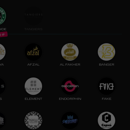
SIDE
TANGIERS
₽
0
YA
AFZAL
AL FAKHER
BANGER
S
ELEMENT
ENDORPHIN
FAKE