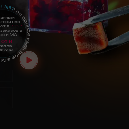
AH №1
е кальянов в Москве
данным
тики нас
ют в
76%*
 заказов в
ве и МО
 019
казов
15 года
H