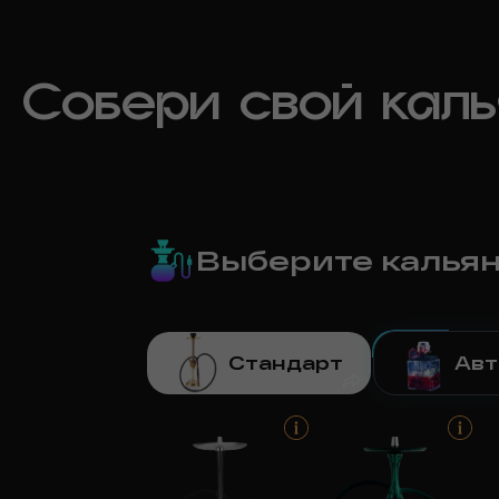
Собери свой кал
Выберите калья
Стандарт
Авт