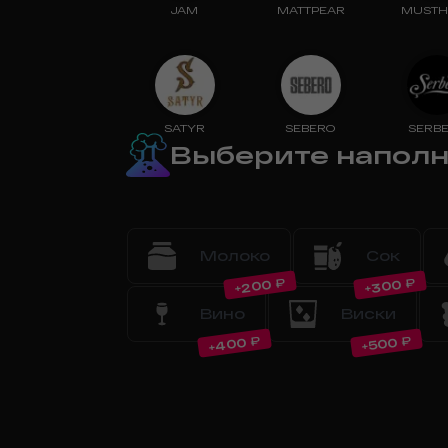
JAM
MATTPEAR
MUSTH
SATYR
SEBERO
SERBE
Выберите напол
Молоко
Сок
₽
₽
200
300
+
+
Вино
Виски
₽
₽
400
500
+
+